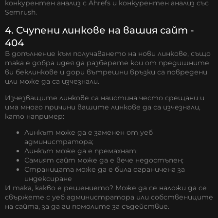
конкурентен анализ с Ahrefs
и
конкурентен анализ със
Semrush
.
4. Счупени линкове на вашия сайт -
404
В допълнение към получаването на нови линкове, също
така е добра идея да разберете кои от предишните
ви беклинкове и дори вътрешни връзки са повредени
или може да са изчезнали.
Изчезващите линкове са наистина често срещани и
има много причини вашите линкове да са изчезнали,
като например:
Линкът може да е заменен от уеб
администратора;
Линкът може да е премахнат;
Самият сайт може да е вече недостъпен;
Страницата може да е била ограничена за
индексиране
И така, какво е решението? Може да се наложи да се
свържете с уеб администратора или собствениците
на сайта, за да ги помолите за съдействие.