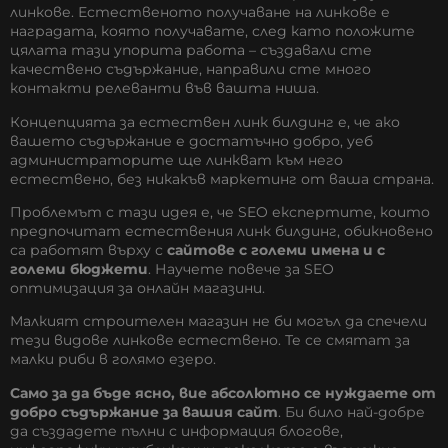
линкове. Естественото получаване на линкове е
наградата, която получавате, след като положите
цялата тази упорита работа – създавали сте
качествено съдържание, направили сте много
контакти релеванти във вашта ниша.
Концепцията за естествен линк билдинг е, че ако
вашето съдържание е достатъчно добро, уеб
администраторите ще линкват към него
естествено, без никакъв маркетинг от ваша страна.
Проблемът с тази идея е, че SEO експертите, които
предпочитат естествения линк билдинг, обикновено
са работят върху с
сайтове с големи имена и с
големи бюджети
. Научете повече за
SEO
оптимизация за онлайн магазини
.
Малкият строителен магазин не би могъл да спечели
тези видове линкове естествено. Те се смятат за
малки риби в голямо езеро.
Само за да бъде ясно, вие абсолютно се нуждаете от
добро съдържание за вашия сайт
. Би било най-добре
да създадете пълни с информация блогове,