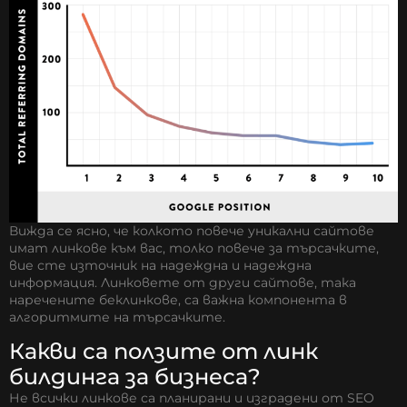
Вижда се ясно, че колкото повече уникални сайтове
имат линкове към вас, толко повече за търсачките,
вие сте източник на надеждна и надеждна
информация. Линковете от други сайтове, така
наречените беклинкове, са важна компонента в
алгоритмите на търсачките.
Какви са ползите от линк
билдинга за бизнеса?
Не всички линкове са планирани и изградени от SEO