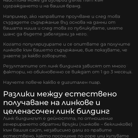
наистина може да извърви дълъг път към
изграждането и на вашия бранд.
Например, ако направите проучване и след това
създадете съдържание въз основа на данни от
вашата ниша и след това го публикувате, имате
шанс да бъдете забелязани за него.
Когато популяризирате и се опитвате да получите
линкове към вашето съдържание, вие показвате, че
знаете за какво говорите.
Резултатите от линк билдинга зависят от много
фактори, но обикновенно се виждат от 1 до 3 месеца.
Научете повече какво е
дигитален пиар
.
Разлики между естествено
получаване на линкове и
целенасочен линк билдинг
Линк билдингът е дейността, по отношение
генерирането обратни връзки (линкове – беклинкове)
към вашия сайт, независимо дали го правите
естествено, както посочихме по-горе или купувате