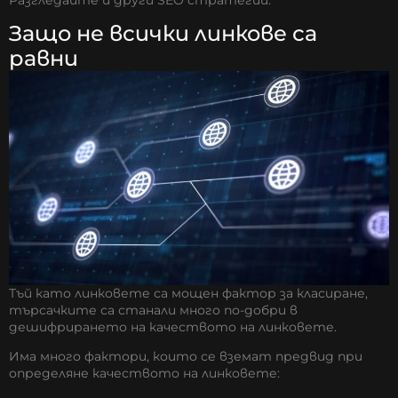
Защо не всички линкове са
равни
Тъй като линковете са мощен фактор за класиране,
търсачките са станали много по-добри в
дешифрирането на качеството на линковете.
Има много фактори, които се вземат предвид при
определяне качеството на линковете: