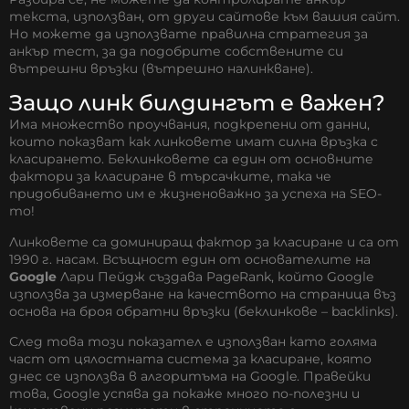
текста, използван, от други сайтове към вашия сайт.
Но можете да използвате правилна стратегия за
анкър тест, за да подобрите собствените си
вътрешни връзки (вътрешно налинкване).
Защо линк билдингът е важен?
Има множество проучвания, подкрепени от данни,
които показват как линковете имат силна връзка с
класирането. Беклинковете са един от основните
фактори за класиране в търсачките, така че
придобиването им е жизненоважно за успеха на SEO-
то!
Линковете са доминиращ фактор за класиране и са от
1990 г. насам. Всъщност един от основателите на
Google
Лари Пейдж
създава
PageRank
, който Google
използва за измерване на качеството на страница въз
основа на броя обратни връзки (беклинкове – backlinks).
След това този показател е използван като голяма
част от цялостната система за класиране, която
днес се използва в алгоритъма на Google. Правейки
това, Google успява да покаже много по-полезни и