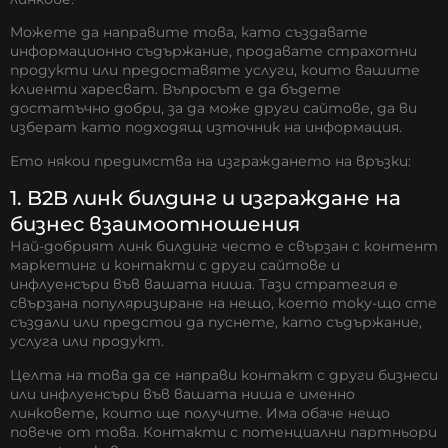
Можете да направите това, като създавате
информационно съдържание, продавате страхотни
продукти или предоставяте услуги, които вашите
клиенти харесват. Въпросът е да бъдете
достатъчно добри, за да може други сайтове, да ви
изберат като подходящ източник на информация.
Ето някои предимства на изграждането на връзки:
1. B2B линк билдинг и изграждане на
бизнес взаимоотношения
Най-добрият линк билдинг често е свързан с
контент
маркетинг
и контакти с други сайтове и
инфлуенсъри във вашата ниша. Тази стратегия е
свързана популяризиране на нещо, което току-що сте
създали или предстои да пуснете, като съдържание,
услуга или продукт.
Целта на това да се направи контакт с други бизнеси
или инфлуенсъри във вашата ниша е именно
линковете, които ще получите. Има обаче нещо
повече от това. Контакти с потенциални партньори