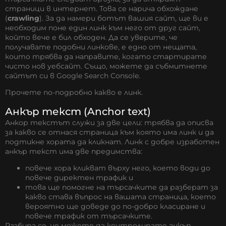
страници в интернет. Това се нарича обхождане
(
crawling
). За да намери ботът вашия сайт, ще ви е
необходим поне един линк към него от друг сайт,
който вече е бил обходен. Да се уверите, че
получавате подобни линкове, е едно от нещата,
които трябва да направите, когато стартирате
чисто нов уебсайт. Също, можете да събмитнете
сайтът си в Google Search Console.
Прочете по-подробно
какво е линк
.
Анкър текст (Anchor text)
Анкор текстът служи за две цели: трябва да описва
за какво се отнася страница към която има линк и да
подтикне хората да кликнат. Линк с добре изработен
анкър текст има две предимства:
повече хора кликват върху него, което води до
повече директен трафик и
това ще помогне на търсачките да разберат за
какво става въпрос на вашата страница, което
вероятно ще доведе до по-добро класиране и
повече трафик от търсачките.
Разбира се, не можете да контролирате анкър