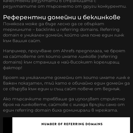
качествени резултати в страницата с
резултатите от търсенето от други конкуренти.
Референтни домейни и беклинкове
Понякога може да бъде лесно да се объркат
термините – backlinks и referring domains. Referring
domain е уникален домейн, който има поне един линк
към вашия сайт.
Например, проучване от Ahrefs предполага, че броят
на сайтовете от които имате линкове (referring
domains) към страница е най-високият корелиращ
фактор!
Броят на уникалните домейни от които имате линк е
важен показател, тъй като е обичайно един домейн да
се свързва към един и същ сайт повече от веднъж.
Ако търсачките трябваше да използват стриктно
броя на линковете, сайтове с хиляда връзки само от
един referring domain биха доминирали в мрежата.