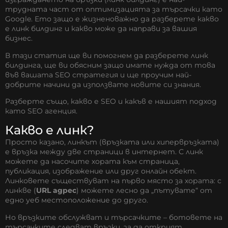
трудната част от оптимизацията за търсачки като
Google. Ето защо е жизненоважно да разберете какво
е линк билдинг и какво може да направи за вашия
бизнес.
В тази статия ще ви помогнем да разберете линк
билдинга, ще ви обясним защо имате нужда от това
във вашата SEO стратегия и ще проучим най-
добрите начини да използвате новите си знания.
Разберте също,
какво е SEO
и какъв е нашият подход
като
SEO агенция
.
Какво е линк?
Просто казано, линкът (връзката или хипервръзката)
е връзка между две страници в интернет. С линк
можете да насочите хората към страница,
публикация, изображение или друг онлайн обект.
Линковете съществуват на първо място за хората: с
линкве (
URL aдрес
) можете лесно да „пътувате“ от
едно уеб местоположение до друго.
Но връзките обслужват и търсачките – ботовете на
търсачките следват връзки, за да открият