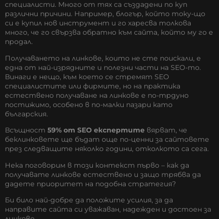
специалисти. Много от тях са създадени по куп
различни причини. Например, блогър, който току-що
си е купил нов инструмент и го харесва толкова
много, че го свързва обратно към сайта, който му го е
продал.
Получаването на линкове, които не сте поискали, е
една от най-изрядните и полезни части на SEO-то.
Винаги е нещо, към което се стремят SEO
специалистите или фирмите, но на практика
естествено получаване на линкове е по-трдуно
постижимо, особено в по-малки пазари като
българския.
Всъщност
59% от SEO експертите
вярват, че
беклинковете ще бъдат още по-ценни за сайтовете
през следващите няколко години, отколкото са сега.
Нека поговорим в този контекст първо – как да
получавате линкове естествено и защо трябва да
дадете приоритет на подобна стратегия?
Би било най-добре да положите усилия, за да
направите сайта си уважаван, надежден и достоен за
линкове.