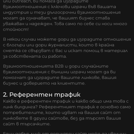
или outreach, ви помага да изградите
взаимоотношения с ключови играчи във вашата
индустрия и тези дългосрочни взаимоотношения
могат да означават, че вашият бизнес става
уважаван и надежден. Това само по себе си носи много
стойност!
В някои случаи можете дори да изградите отношения
с блогъри или дори журналисти, които в крайна
сметка се свързват с вас и искат помощ в материал
за собствената си работа.
Взаимоотношенията B2B и дори случайните
взаимоотношения с външни играчи могат да ви
помогнат да изградите вашите линкове, вашия
бизнес и доверието на клиентите.
2. Референтен трафик
Какво е референтен трафик и какво общо има това с
линк билдинга? Референтният трафик е основно само
потребителите, които идват на вашия сайт от
линковете в други сайтове, без да търсят вашия
сайт в търсачките.
Един добър линк от популярен сайт може да увеличи