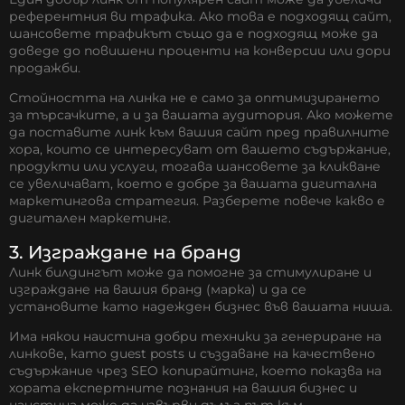
референтния ви трафика. Ако това е подходящ сайт,
шансовете трафикът също да е подходящ може да
доведе до повишени проценти на конверсии или дори
продажби.
Стойността на линка не е само за оптимизирането
за търсачките, а и за вашата аудитория. Ако можете
да поставите линк към вашия сайт пред правилните
хора, които се интересуват от вашето съдържание,
продукти или услуги, тогава шансовете за кликване
се увеличават, което е добре за вашата дигитална
маркетингова стратегия. Разберете повече
какво е
дигитален маркетинг.
3. Изграждане на бранд
Линк билдингът може да помогне за стимулиране и
изграждане на вашия бранд (марка) и да се
установите като надежден бизнес във вашата ниша.
Има някои наистина добри техники за генериране на
линкове, като guest posts и създаване на качествено
съдържание чрез SEO копирайтинг, което показва на
хората експертните познания на вашия бизнес и