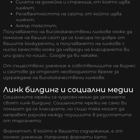
Силата на домейна и страница, от която идва
линкът;
Релевантността на сайта, от който идва
линкът;
Анкър текстът;
Получаването на висококачествени линкове може да
помогне на вашия сайт да се класира по-добре от
вашите конкуренти, а получаването на линкове с
ниско качество може да навреди на класирането ви
или дори по-лошо… Google да ви накаже.
От съществено значение е собствениците на бизнес
и сайтове да отделят необходимото време за
изграждане на висококачествени линкове.
Линк билдинг и социални медии
Социалните мрежи са чудесен начин да започнете
своят линк билдинг. Социалните мрежи не само ви
помагат да се класирате, но също така могат да
направят разлика между позициите в резултатите
от търсенето.
Форматът, в който е вашето съдържание, е от
голямо значение. Например формати като