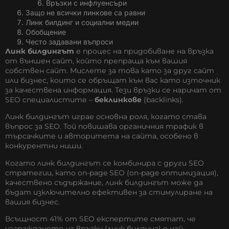
Връзки с инфлуенсъри
Защо не всички линкове са равни
Линк билдинг и социални медии
Обобщение
Често задавани въпроси
Линк билдингът
е процес на придобиване на връзка
от външен сайт, който препраща към вашия
собствен сайт. Мислете за това като за друг сайт
или бизнес, които се обръщат към вас като източник
за качествена информация. Тези връзки се наричат от
SEO специалистите –
беклинкове
(backlinks).
Линк билдингът играе основна роля, когато става
въпрос за SEO. Той повишава органичния трафик в
търсачките и авторитета на сайта, особено в
конкурентни ниши.
Когато линк билдингът се комбинира с други SEO
стратегии, като on-page SEO (
on-page оптимизация
),
качествено съдържание, линк билдингът може да
бъдат изключително ефективен за стимулиране на
вашия бизнес.
Всъщност 41% от SEO експертите смятат, че
изграждането на връзки (линк билдинг) е най-