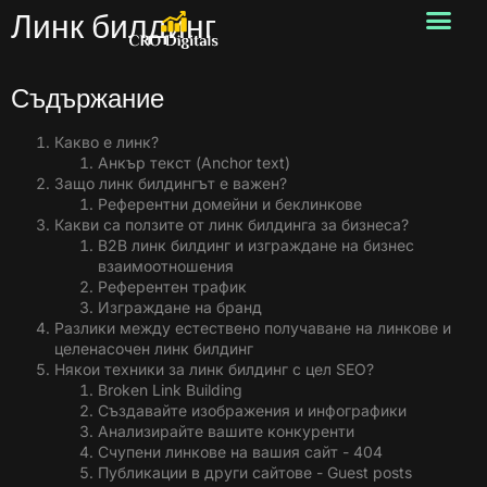
Линк билдинг
Съдържание
Какво е линк?
Анкър текст (Anchor text)
Защо линк билдингът е важен?
Референтни домейни и беклинкове
Какви са ползите от линк билдинга за бизнеса?
B2B линк билдинг и изграждане на бизнес
взаимоотношения
Референтен трафик
Изграждане на бранд
Разлики между естествено получаване на линкове и
целенасочен линк билдинг
Някои техники за линк билдинг с цел SEO?
Broken Link Building
Създавайте изображения и инфографики
Анализирайте вашите конкуренти
Счупени линкове на вашия сайт - 404
Публикации в други сайтове - Guest posts