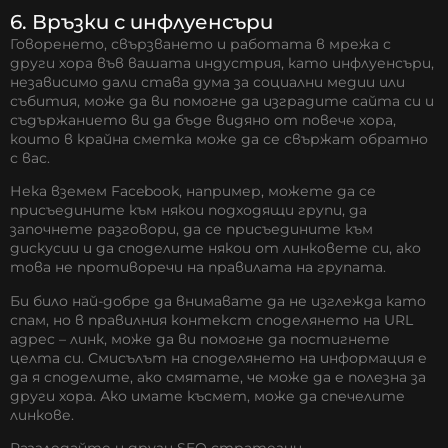
6. Връзки с инфлуенсъри
Говоренето, свързването и работата в мрежа с
други хора във вашата индустрия, като инфлуенсъри,
независимо дали става дума за социални медии или
събития, може да ви помогне да изградите сайта си и
съдържанието ви да бъде видяно от повече хора,
които в крайна сметка може да се свържат обратно
с вас.
Нека вземем Facebook, например, можете да се
присъедините към някои подходящи групи, да
започнете разговори, да се присъедините към
дискусии и да споделите някои от линковете си, ако
това не противоречи на правилата на групата.
Би било най-добре да внимавате да не изглежда като
спам, но в правилния контекст споделянето на URL
адрес – линк, може да ви помогне да постигнете
целта си. Смисълът на споделянето на информация е
да я споделите, ако смятате, че може да е полезна за
други хора. Ако имате късмет, може да спечелите
линкове.
Разгледайте и други
SEO стратегии
.