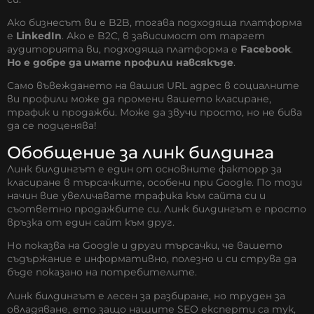
Ако бизнесът ви е B2B, тогава подходяща платформа
е
LinkedIn
. Ако е B2C, в зависимост от таргет
аудиторията ви, подходяща платформа е
Facebook
.
Но е добре да имате профили навсякъде
.
Само въвеждането на вашия URL адрес в социалните
ви профили може да промени вашето класиране,
трафик и продажби. Може да звучи просто, но не бива
да се подценява!
Обобщение за линк билдинга
Линк билдингът е един от основните факторр за
класиране в търсачките, особени при Google. По този
начин вие увеличавате трафика към сайта си и
съответно продажбите си. Линк билдингът е просто
връзка от един сайт към друг.
Но показва на Google и други търсачки, че вашето
съдържание е информативно, полезно и си струва да
бъде показано на потребителите.
Линк билдингът е лесен за разбиране, но труден за
овладяване, ето защо нашите
SEO експерти
са тук,