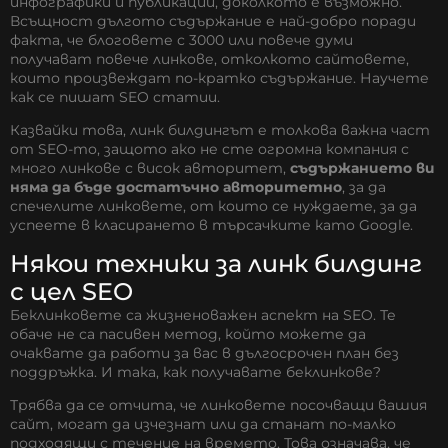
инфографики и публикации, доколкото е възможно.
Всъщност дългото съдържание е най-добро поради
факта, че блоговете с 3000 или повече думи
получават повече линкове, отколкото сайтовете,
които произвеждат по-кратко съдържание. Научете
как се пишат
SEO статии
.
Казвайки това, линк билдингът е толкова важна част
от SEO-то, защото ако не сте огромна компания с
много линкове с висок авторитет,
съдържанието ви
няма да бъде достатъчно авторитетно
, за да
спечелите линковете, от които се нуждаете, за да
успеете в класирането в търсачките като Google.
Някои техники за линк билдинг
с цел SEO
Беклинковете са жизненоважен аспект на SEO. Те
обаче не са пасивен метод, който можете да
очаквате да работи за вас в дългосрочен план без
поддръжка. И така, как получавате беклинкове?
Трябва да се отчита, че линковете посочващи вашия
сайт, могат да изчезнат или да станат по-малко
подходящи с течение на времето. Това означава, че