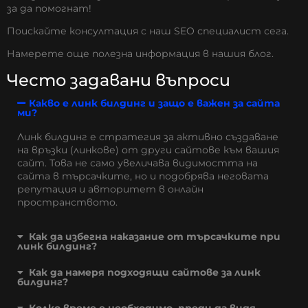
за да помогнат!
Поискайте
консултация
с наш SEO специалист сега.
Намерете още полезна информация в нашия
блог
.
Често задавани въпроси
Какво е линк билдинг и защо е важен за сайта
ми?
Линк билдинг е стратегия за активно създаване
на връзки (линкове) от други сайтове към вашия
сайт. Това не само увеличава видимостта на
сайта в търсачките, но и подобрява неговата
репутация и авторитет в онлайн
пространството.
Как да избегна наказание от търсачките при
линк билдинг?
Как да намеря подходящи сайтове за линк
билдинг?