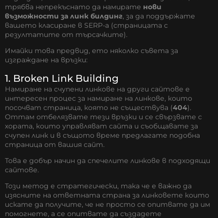
трябва непрекъснато да намирате
нови
възможности за линк билдинг
, за да поддържате
вашето класиране в SERP-а (страницата с
резултатите от търсачките).
Имайки това предвид, ето няколко съвета за
изграждане на връзки:
1. Broken Link Building
Намиране на счупени линкове на други сайтове е
интересен процес за намиране на линкове, които
посочват страница, която не съществува (
404
).
Оттам отбелязвате тези връзки и се свързвате с
хората, които управляват сайта и съобщавате за
счупен линк и в същото време предлагате подобна
страница от вашия сайт.
Това е добър начин да спечелите линкове в подходящи
сайтове.
Този метод е стратегически, така че е важно да
изясните на ответната страна за линковете които
искате да получите, че не просто се опитвате да им
помогнете, а се опитвате да създадете