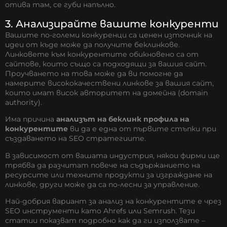
отива там, се губи напълно.
3. Анализирайте вашите конкуренти
Вашите по-големи конкуренци са ценен източник на
идеи от къде може да получите беклинкове.
Линковете към конкурентите обикновено са от
сайтове, които също са подходящи за вашия сайт.
Проучването на това може да ви помогне да
намерите висококачествени линкове за вашия сайт,
които имат висок авторитет на домейна (domain
authority).
Има причина
анализът на беклинк профила на
конкурентите
ви да е една от първите стъпки при
създаването на SEO стратегиите.
В зависимост от вашата индустрия, някои фирми ще
трябва да разчитат повече на съдържанието на
ресурсите или техните продукти за изграждане на
линкове, други може да са по-лесни за управление.
Най-добрия вариант за анализ на конкурентите е чрез
SEO инструменти като Ahrefs или Semrush. Тези
статии показват подробно как да ги използвате –