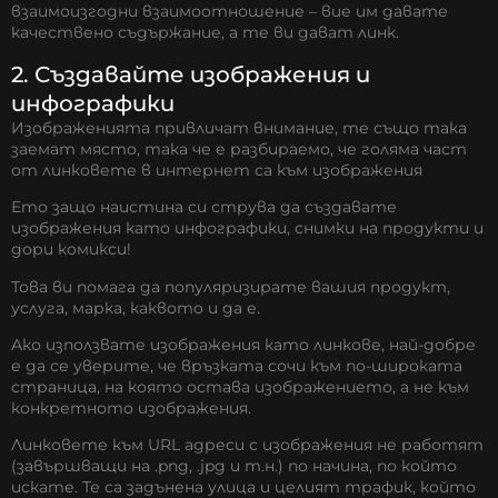
взаимоизгодни взаимоотношение – вие им давате
качествено съдържание, а те ви дават линк.
2. Създавайте изображения и
инфографики
Изображенията привличат внимание, те също така
заемат място, така че е разбираемо, че голяма част
от линковете в интернет са към изображения
Ето защо наистина си струва да създавате
изображения като инфографики, снимки на продукти и
дори комикси!
Това ви помага да популяризирате вашия продукт,
услуга, марка, каквото и да е.
Ако използвате изображения като линкове, най-добре
е да се уверите, че връзката сочи към по-широката
страница, на която остава изображението, а не към
конкретното изображения.
Линковете към URL aдреси с изображения не работят
(завършващи на .png, .jpg и т.н.) по начина, по който
искате. Те са задънена улица и целият трафик, който