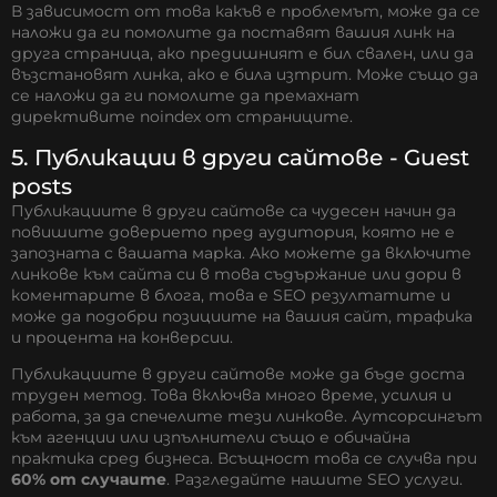
В зависимост от това какъв е проблемът, може да се
наложи да ги помолите да поставят вашия линк на
друга страница, ако предишният е бил свален, или да
възстановят линка, ако е била изтрит. Може също да
се наложи да ги помолите да премахнат
директивите noindex от страниците.
5. Публикации в други сайтове - Guest
posts
Публикациите в други сайтове са чудесен начин да
повишите доверието пред аудитория, която не е
запозната с вашата марка. Ако можете да включите
линкове към сайта си в това съдържание или дори в
коментарите в блога, това е SEO резултатите и
може да подобри позициите на вашия сайт, трафика
и процента на конверсии.
Публикациите в други сайтове може да бъде доста
труден метод. Това включва много време, усилия и
работа, за да спечелите тези линкове. Аутсорсингът
към агенции или изпълнители също е обичайна
практика сред бизнеса. Всъщност това се случва при
60% от случаите
. Разгледайте нашите
SEO услуги
.