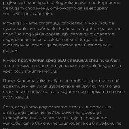
развлекателни кратки видеоклипове е по-вероятно
да бъдат споделени, отколкото да генерират
линкове през сайтове.
Може да имате стотици споделяния, но никой да
пусне линк към сайта ви. Би било най-добре да имате
предвид под каква форма избирате да създадете
съдържанието си и каква е целта ви за това
съдържание, преди да се потопите в творчески
режим.
Много
проучвания сред SEO специалисти
показват,
че по-голямата част от усилията за линк билдинг са
чрез социалните медии.
Проучванията заключават, че това е третият най-
ефективен начин за изграждане на връзки. Малко зад
платените реклами и анализите под формата на блог
публикации.
Сега, след като разполагате с тази информация,
откъде да започнете? Би било най-добре да
използвате социалните медии, за да получите
линкове, като включите сайтовете си в профилите
си.