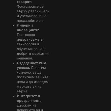
говорят:
Фокусираме се
върху реални цели
и увеличаване на
продажбите ви.
Лидери в
иновациите:
Постоянно
инвестираме в
технологии и
обучения за най-
добрите маркетинг
решения.
Отдаденост към
успеха:
Работим
усилено, за да
постигнем вашите
цели и да изведем
марката ви на
върха.
Интегритет и
прозрачност:
Държим на
доверието ви и