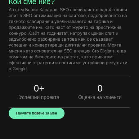
Кой сме ние?
Аз съм Борис Кацаров, SEO специалист с над 4 години
опит в
SEO оптимизация
на сайтове, подобряването на
тяхното класиране и увеличаването на тафика и
продажбите им. Като част от журито на престижния
конкурс „Сайт на годината“, натрупах ценен опит и
задълбочено разбиране за това как се създават
успешни и конвертиращи дигитални проекти. Моята
мисия като основател на SEO агенция Cro Digitals, е да
помагам на бизнесите да растат, като прилагам
ефективни стратегии и постигаме устойчиви резултати
в Google.
0
+
0
Успешни проекта
Оценка на клиенти
Научете повече за мен