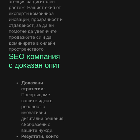
агенция за дигитален
растеж. Нашият екип от
експерти комбинира
иновации, прозрачност и
отдаденост, за да ви
помогне да увеличите
продажбите си и да
доминирате в онлайн
пространството.
SEO компания
с доказан опит
Доказани
стратегии:
Превръщаме
вашите идеи в
реалност с
иновативни
дигитални решения,
съобразени с
вашите нужди.
Резултати, които