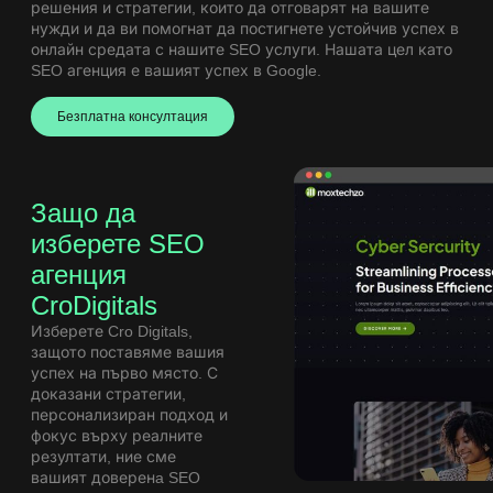
решения и стратегии, които да отговарят на вашите
нужди и да ви помогнат да постигнете устойчив успех в
онлайн средата с нашите
SEO услуги
. Нашата цел като
SEO агенция е вашият успех в Google.
Безплатна консултация
Защо да
изберете SEO
агенция
CroDigitals
Изберете Cro Digitals,
защото поставяме вашия
успех на първо място. С
доказани стратегии,
персонализиран подход и
фокус върху реалните
резултати, ние сме
вашият доверенa SEO